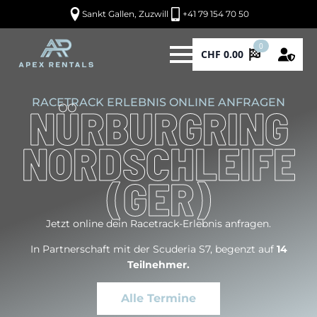
Sankt Gallen, Zuzwill
+41 79 154 70 50
0
CHF
0.00
RACETRACK ERLEBNIS ONLINE ANFRAGEN
NÜRBURGRING
NORDSCHLEIFE
(GER)
Jetzt online dein Racetrack-Erlebnis anfragen.
In Partnerschaft mit der Scuderia S7, begenzt auf
14
Teilnehmer.
Alle Termine